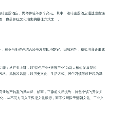
、渔猎主题酒店、民俗体验等多个亮点。其中，渔猎主题酒店通过远古渔
性，也是传统文化输出的最佳方式之一。
手，根据当地特色结合经济发展因地制宜、因势利导，积极培育并形成
能；从产业上讲，以“特色产业+旅游产业”为两大核心发展架构——
风格、风貌和风情，以历史文化、生活方式、风俗习惯等软环境为基
商业地产转型的风向标。然而，正像前文所提到，特色小镇的开发关
地文化，从不同方面入手深挖文化根源，而不仅局限于清朝文化、工业文