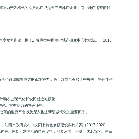
管理为开发模式的文旅地产或是当下房地产企业、商业地产运营商转
度尤为迅猛，据RET睿意德中国商业地产研究中心数据统计：2016
特色小镇蕴藏着巨大的市场潜力；另一方面也有赖于中央关于特色小镇
，带动农业现代化和农民就近城镇化。
具特色、富有活力的特色小镇。
构性改革的重要平台以及深入推进新型城镇化的重要抓手。
沈阳市政府发布《沈阳市特色乡镇建设实施方案（2017-2020
环境优美、体制机制灵活的特色乡镇，涉及浑南、于洪、沈北新区、苏家