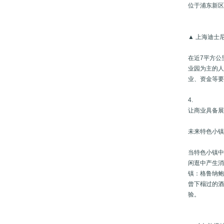
位于浦东新
▲ 上海迪士
在近7平方公
业园为主的
业、资金等
4.
让商业具备
未来特色小
当特色小镇
闲逛中产生
镇：格鲁纳
曾下榻过的
验。