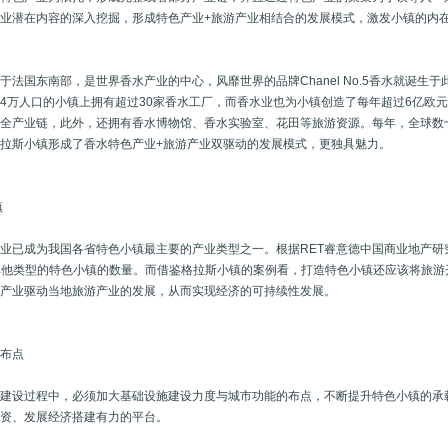
业潜在内容的深入挖掘，形成特色产业+旅游产业相结合的发展模式，激发小镇的内
于法国东南部，是世界香水产业的中心，风靡世界的品牌Chanel No.5香水就诞生
4万人口的小镇上拥有超过30家香水工厂，而香水业也为小镇创造了每年超过6亿欧
水全产业链，此外，还拥有香水博物馆、香水实验室、花田等旅游资源。每年，全球数
拉斯小镇形成了香水特色产业+旅游产业双驱动的发展模式，更独具魅力。
镇
业已成为我国各省特色小镇最主要的产业类型之一。根据RET睿意德中国商业地产研
其他类型的特色小镇的数量。而借鉴格拉斯小镇的案例看，打造特色小镇还应该将旅
色产业驱动当地旅游产业的发展，从而实现经济的可持续性发展。
能布点
的建设过程中，必须加大基础设施建设力度与城市功能的布点，不断提升特色小镇的承
引资、发展经济搭建有力的平台。