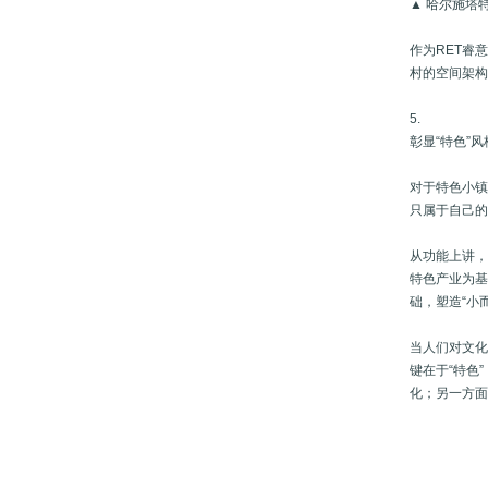
▲ 哈尔施塔
作为RET睿
村的空间架
5.
彰显“特色”风
对于特色小镇
只属于自己的“
从功能上讲，
特色产业为
础，塑造“小
当人们对文
键在于“特色
化；另一方