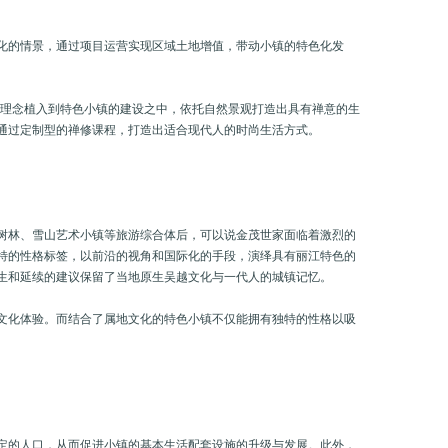
化的情景，通过项目运营实现区域土地增值，带动小镇的特色化发
化理念植入到特色小镇的建设之中，依托自然景观打造出具有禅意的生
通过定制型的禅修课程，打造出适合现代人的时尚生活方式。
红树林、雪山艺术小镇等旅游综合体后，可以说金茂世家面临着激烈的
特的性格标签，以前沿的视角和国际化的手段，演绎具有丽江特色的
生和延续的建议保留了当地原生吴越文化与一代人的城镇记忆。
文化体验。而结合了属地文化的特色小镇不仅能拥有独特的性格以吸
定的人口，从而促进小镇的基本生活配套设施的升级与发展。此外，