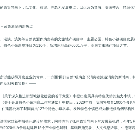
府的政策导向下，以文化、旅游、养老为发展重点，以运营为导向、资源整合、精细化
。
 – 政策激励的新热点
、湖滨、滨海等自然资源作为卖点的文旅地产项目中，主题公园、特色小镇项目发展速
、特色小镇新增项目为110个，新增用地高达6001万平，高居文旅地产项目之首。
所以能获得开发企业的青睐，一方面“回归自然”成为当下消费者旅游消费的新时尚，
方向及相关政策指引——
月： 《关于深入推进新型城镇化建设的若干意见》中提出发展具有特色优势的魅力小镇
月： 《关于开展特色小镇培育工作的通知》中提出，2020年前，我国将培育1000个各
0月：住建部公布了我国首批127个特色小镇名单。发展特色小镇已成为推进供给侧结
进国家对新型城镇化建设的需求，同时也为了抓住政策导向下的发展新机遇，今年5月，
到2020年力争规划建设15个产业特色鲜明、基础设施完备、人文气息浓厚、生态
。