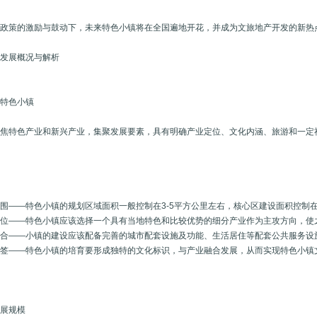
在政策的激励与鼓动下，未来特色小镇将在全国遍地开花，并成为文旅地产开发的新热
镇发展概况与解析
成特色小镇
聚焦特色产业和新兴产业，集聚发展要素，具有明确产业定位、文化内涵、旅游和一定
围——特色小镇的规划区域面积一般控制在3-5平方公里左右，核心区建设面积控制
定位——特色小镇应该选择一个具有当地特色和比较优势的细分产业作为主攻方向，使
组合——小镇的建设应该配备完善的城市配套设施及功能、生活居住等配套公共服务设
标签——特色小镇的培育要形成独特的文化标识，与产业融合发展，从而实现特色小镇
发展规模