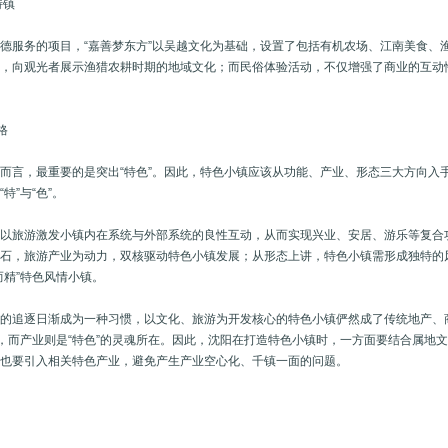
特镇
意德服务的项目，“嘉善梦东方”以吴越文化为基础，设置了包括有机农场、江南美食
构，向观光者展示渔猎农耕时期的地域文化；而民俗体验活动，不仅增强了商业的互动
格
而言，最重要的是突出“特色”。因此，特色小镇应该从功能、产业、形态三大方向入
特”与“色”。
以旅游激发小镇内在系统与外部系统的良性互动，从而实现兴业、安居、游乐等复合功
基石，旅游产业为动力，双核驱动特色小镇发展；从形态上讲，特色小镇需形成独特的
而精”特色风情小镇。
化的追逐日渐成为一种习惯，以文化、旅游为开发核心的特色小镇俨然成了传统地产、
”，而产业则是“特色”的灵魂所在。因此，沈阳在打造特色小镇时，一方面要结合属
面也要引入相关特色产业，避免产生产业空心化、千镇一面的问题。