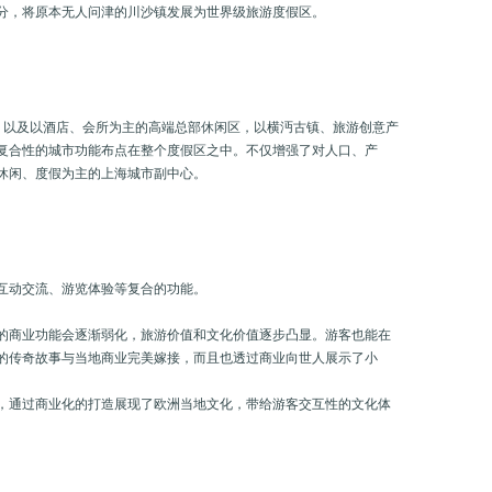
分，将原本无人问津的川沙镇发展为世界级旅游度假区。
，以及以酒店、会所为主的高端总部休闲区，以横沔古镇、旅游创意产
复合性的城市功能布点在整个度假区之中。不仅增强了对人口、产
休闲、度假为主的上海城市副中心。
互动交流、游览体验等复合的功能。
的商业功能会逐渐弱化，旅游价值和文化价值逐步凸显。游客也能在
的传奇故事与当地商业完美嫁接，而且也透过商业向世人展示了小
，通过商业化的打造展现了欧洲当地文化，带给游客交互性的文化体