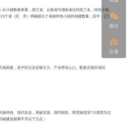
商城
方；从小镇数量来看，浙江省、云南省与湖南省位列前三名，特色小镇
，有15个省（区、市）明确提出了省级特色小镇的创建数量；其中，辽宁
微信
交通
方面因素，其中区位决定吸引力、产业带动人口、配套完善区域功
化、民族特色、现代农业、美丽宜居、现代制造、商贸物流等7大类型为主
功能建设都离不开以下几点：