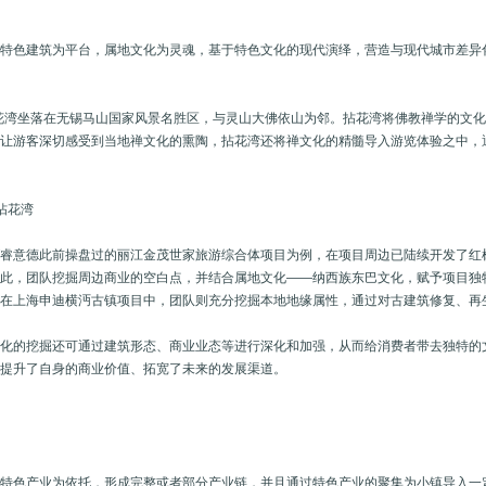
化
以特色建筑为平台，属地文化为灵魂，基于特色文化的现代演绎，营造与现代城市差异
花湾坐落在无锡马山国家风景名胜区，与灵山大佛依山为邻。拈花湾将佛教禅学的文
了让游客深切感受到当地禅文化的熏陶，拈花湾还将禅文化的精髓导入游览体验之中，
·拈花湾
T睿意德此前操盘过的丽江金茂世家旅游综合体项目为例，在项目周边已陆续开发了
因此，团队挖掘周边商业的空白点，并结合属地文化——纳西族东巴文化，赋予项目独
而在上海申迪横沔古镇项目中，团队则充分挖掘本地地缘属性，通过对古建筑修复、再
文化的挖掘还可通过建筑形态、商业业态等进行深化和加强，从而给消费者带去独特的
更提升了自身的商业价值、拓宽了未来的发展渠道。
持
以特色产业为依托，形成完整或者部分产业链，并且通过特色产业的聚集为小镇导入一