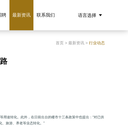
招聘
最新资讯
联系我们
语言选择
English
中文
首页
>
最新资讯
>
行业动态
长路
老等用途转化。此外，在日前出台的楼市十三条政策中也提出：“对已供
化、旅游、养老等业态转化。”