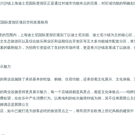
区川沙镇上海迪士尼国际度假区正是通过对城市功能布点的完善，对区域功能的明确划
尼国际度假区项目空间发展格局
里的范围内，上海迪士尼国际度假区规划了以迪士尼乐园、迪士尼小镇为主的核心区
人文生态旅游区以及综合娱乐商业区和远期综合开发区等五大多功能城市配套分区，将
要素的吸附能力，为招商引资提供了良好的市场环境，更是将川沙镇发展成了以旅游、
展示魅力
镇的商业设施除了承担基本的吃饭、购物、住宿功能，还承担着文化展示、文化体验、
中的商业设施变得更具展示魅力，每一个店铺就都是风景点，都是文化体验点——纯粹
消费欲望，在欢乐中产生消费行为。以奥地利的哈尔施塔特镇为例，其不仅将茜茜公主
鲍姆酒店是茜茜公主
酒店，如今已被打造为游客必经的旅游景点之一；将民宿开在欧洲上世纪风格的建筑中