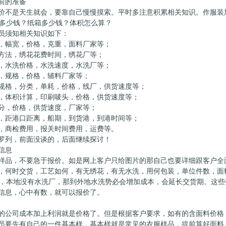
前的准备
价不是天生就会，要靠自己慢慢摸索。平时多注意积累相关知识。作服装
多少钱？纸箱多少钱？体积怎么算？
员须知相关知识如下：
，幅宽，价格，克重，面料厂家等；
方法，绣花花费时间，绣花厂等；
，水洗价格，水洗速度，水洗厂等；
，规格，价格，辅料厂家等；
规格，分类，单耗，价格，线厂，供货速度等；
，体积计算，印刷唛头，价格，供货速度等；
分，价格，供货速度，厂家等；
，距港口距离，船期，到货港，到港时间等；
，商检费用，报关时间费用，运费等。
罗列，前面没谈的，后面继续探讨！
信息
样品，不要急于报价。如是网上客户只给图片的那自己也要详细跟客户全
，何时交货，工艺如何，有无绣花，有无水洗，用何包装，单位件数，面
，本地没有水洗厂，那到外地水洗势必会增加成本，会延长交货期。这些
信息，心中有数，就可以报价了。
的公司成本加上利润就是价格了。但是根据客户要求，如有的含面料价格
员要先有自己的一件基本样，基本样就是常见的衣服样品，提前算好面料