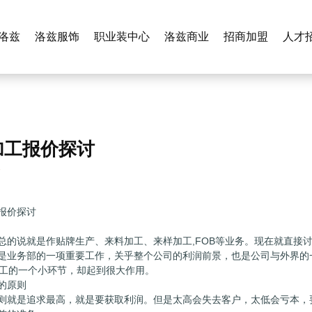
洛兹
洛兹服饰
职业装中心
洛兹商业
招商加盟
人才
加工报价探讨
7
报价探讨
总的说就是作贴牌生产、来料加工、来样加工,FOB等业务。现在就直接
是业务部的一项重要工作，关乎整个公司的利润前景，也是公司与外界的
工的一个小环节，却起到很大作用。
的原则
则就是追求最高，就是要获取利润。但是太高会失去客户，太低会亏本，